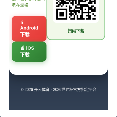
尽在掌握
📱
Android
扫码下载
下载
🍎 iOS
下载
© 2026 开云体育 - 2026世界杯官方指定平台