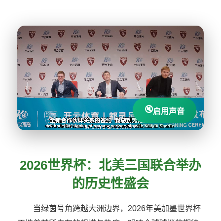
🔇
启用声音
2026世界杯：北美三国联合举办
的历史性盛会
当绿茵号角跨越大洲边界，2026年美加墨世界杯