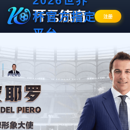
2026世界
杯官方指定
注册
平台