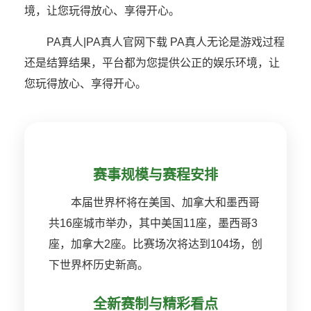
境，让您玩得放心、享得开心。
PA真人|PA真人官网下载 PA真人无论是游戏过程
还是结算结果，平台都为您提供公正的娱乐环境，让
您玩得放心、享得开心。
赛事规模与赛程安排
本届世界杯将在美国、加拿大和墨西哥
共16座城市举办，其中美国11座，墨西哥3
座，加拿大2座。比赛场次将达到104场，创
下世界杯历史新高。
全新赛制与精彩看点