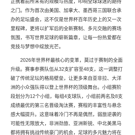
正携着前所未有的规模与热度，叩响全球球迷的期待
之门。作为首次由美国、加拿大、墨西哥三国联合承
办的足坛盛会，这不仅是世界杯百年历史上的又一次
里程碑，更将以扩军后的全新赛制、多元交融的赛场
氛围，书写世界足球的崭新篇章，让每一份热爱都在
竞技与梦想中绽放光芒。
2026年世界杯最核心的变革，莫过于赛制的全面
升级。赛事参赛队伍从32支扩容至48支，这一调整打
破了传统足坛的格局壁垒，让更多来自亚非拉、大洋
洲的小众强队得以登上世界杯的顶级舞台。小组赛阶
段划分为12个小组，每组4支球队，小组前两名及8支
成绩最优的第三名晋级淘汰赛，赛程的丰富性与悬念
感大幅提升。这意味着冷门不再是偶然，弱旅逆袭的
可能性无限放大，非洲劲旅、亚洲新锐、中北美黑马
都将拥有挑战传统豪门的机会，足球的多元魅力将在