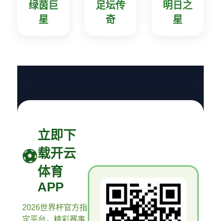
绿茵巨
足坛传
明日之
星
奇
星
立即下
载开云
体育
APP
2026世界杯官方指
定平台，精彩赛事