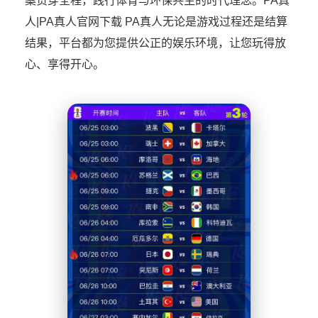
案贯穿全程，践行体育与环保共生的时代理念。PA真
人|PA真人官网下载 PA真人无论是游戏过程还是结算
结果，平台都为您提供公正的娱乐环境，让您玩得放
心、享得开心。